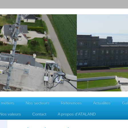
 métiers
Nos secteurs
Références
Actualités
Gal
Nos valeurs
Contact
A propos d'ATALAND