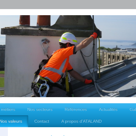
 métiers
Nos secteurs
Références
Actualités
Gal
Nos valeurs
Contact
A propos d'ATALAND