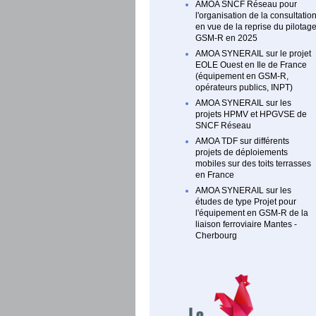
AMOA SNCF Réseau pour
l'organisation de la consultatio
en vue de la reprise du pilotag
GSM-R en 2025
AMOA SYNERAIL sur le projet
EOLE Ouest en Ile de France
(équipement en GSM-R,
opérateurs publics, INPT)
AMOA SYNERAIL sur les
projets HPMV et HPGVSE de
SNCF Réseau
AMOA TDF sur différents
projets de déploiements
mobiles sur des toits terrasses
en France
AMOA SYNERAIL sur les
études de type Projet pour
l'équipement en GSM-R de la
liaison ferroviaire Mantes -
Cherbourg