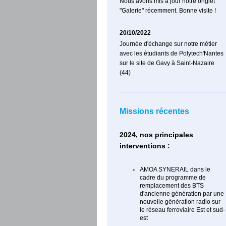
Nous avons mis à jour notre onglet
"Galerie" récemment. Bonne visite !
20/10/2022
Journée d'échange sur notre métier
avec les étudiants de Polytech'Nantes
sur le site de Gavy à Saint-Nazaire
(44)
Missions récentes
2024, nos principales
interventions :
AMOA SYNERAIL dans le
cadre du programme de
remplacement des BTS
d'ancienne génération par une
nouvelle génération radio sur
le réseau ferroviaire Est et sud-
est