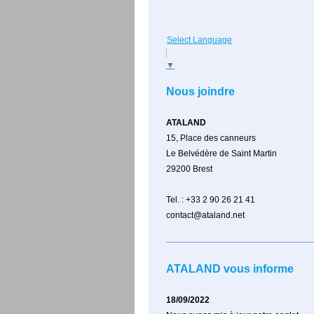
Select Language
▼
Nous joindre
ATALAND
15, Place des canneurs
Le Belvédère de Saint Martin
29200
Brest
Tel. : +33 2 90 26 21 41
contact@ataland.net
ATALAND vous informe
18/09/2022