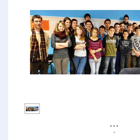
* * *
*